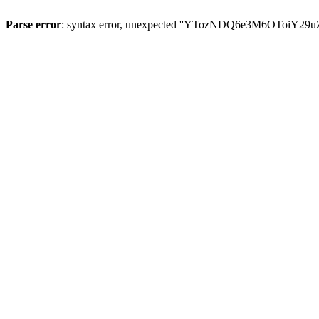
Parse error
: syntax error, unexpected ''YTozNDQ6e3M6OToi