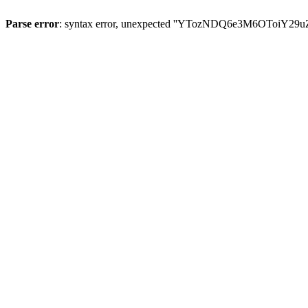
Parse error
: syntax error, unexpected ''YTozNDQ6e3M6OToi